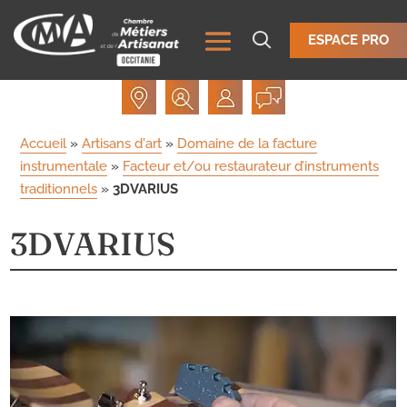
ESPACE PRO
Accueil
»
Artisans d'art
»
Domaine de la facture
instrumentale
»
Facteur et/ou restaurateur d’instruments
traditionnels
»
3DVARIUS
3DVARIUS