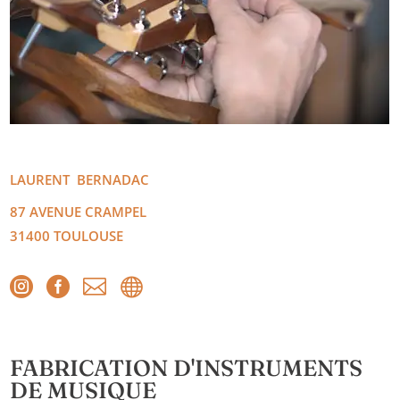
LAURENT
BERNADAC
87 AVENUE CRAMPEL
31400
TOULOUSE




FABRICATION D'INSTRUMENTS
DE MUSIQUE