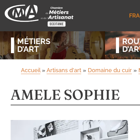
FRA
MÉTIERS
ROU
D’ART
D’AR
Accueil
»
Artisans d'art
»
Domaine du cuir
»
AMELE SOPHIE