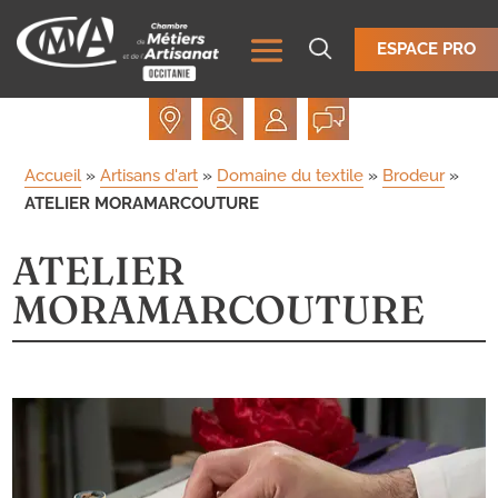
ESPACE PRO
Accueil
»
Artisans d'art
»
Domaine du textile
»
Brodeur
»
ATELIER MORAMARCOUTURE
ATELIER
MORAMARCOUTURE