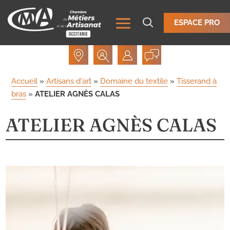
ESPACE PRO
Accueil
»
Artisans d'art
»
Domaine du textile
»
Tisserand à
bras
»
ATELIER AGNÈS CALAS
ATELIER AGNÈS CALAS