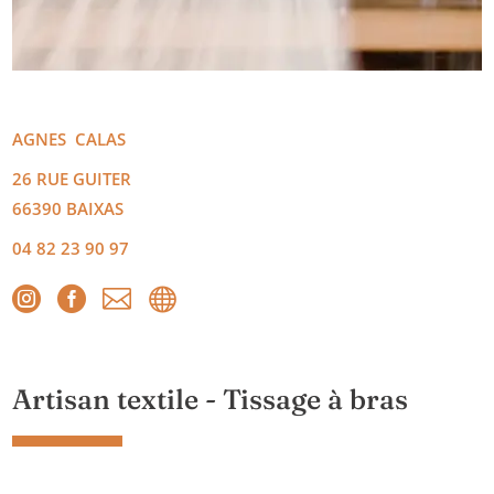
AGNES
CALAS
26 RUE GUITER
66390
BAIXAS
04 82 23 90 97




Artisan textile - Tissage à bras