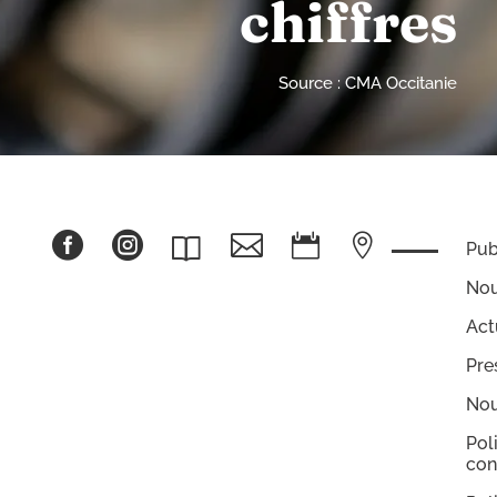
chiffres
Source : CMA Occitanie





Pub
Nou
Act
Pre
Nou
Pol
con