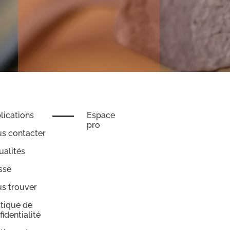
lications
Espace
pro
s contacter
ualités
sse
s trouver
itique de
fidentialité