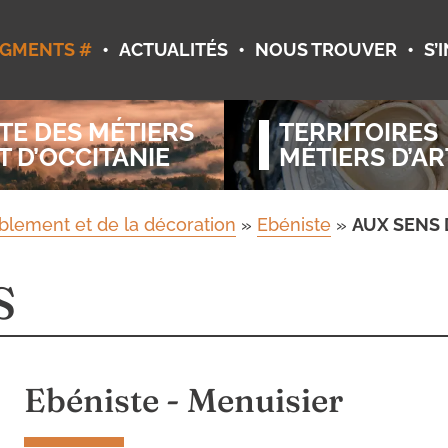
•
•
•
GMENTS #
ACTUALITÉS
NOUS TROUVER
S’
TE DES MÉTIERS
TERRITOIRES
T D’OCCITANIE
MÉTIERS D’AR
lement et de la décoration
»
Ebéniste
»
AUX SENS 
S
Ebéniste - Menuisier