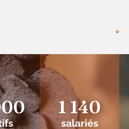
000
1 140
tifs
salariés