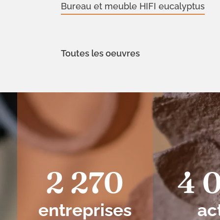
Bureau et meuble HIFI eucalyptus
Toutes les oeuvres
2 270
4 
entreprises
ac