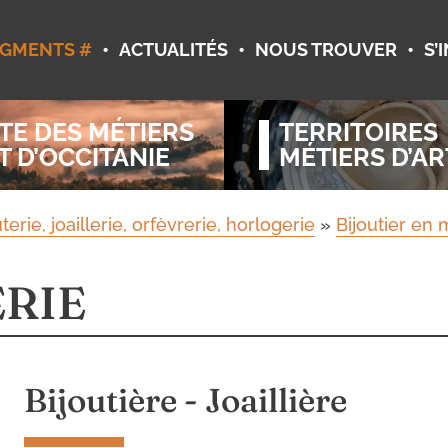
•
•
•
GMENTS #
ACTUALITÉS
NOUS TROUVER
S’
TE DES MÉTIERS
TERRITOIRES
T D’OCCITANIE
MÉTIERS D’AR
erie, joaillerie, orfèvrerie, horlogerie
»
Bijoutier en
ERIE
Bijoutière - Joaillière