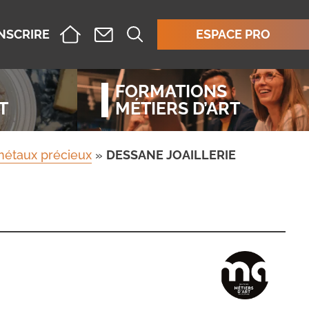
INSCRIRE
ESPACE PRO
FORMATIONS
T
MÉTIERS D’ART
 métaux précieux
»
DESSANE JOAILLERIE