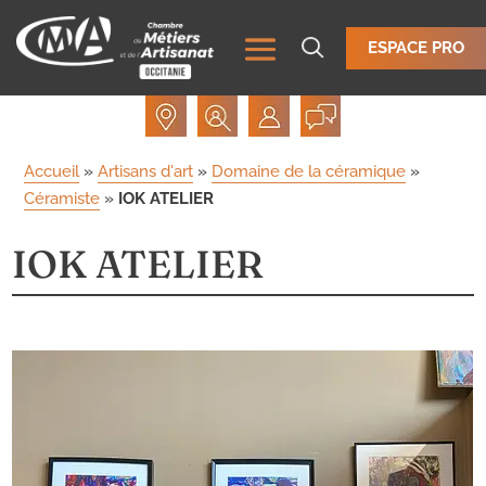
ESPACE PRO
Accueil
»
Artisans d'art
»
Domaine de la céramique
»
Céramiste
»
IOK ATELIER
IOK ATELIER