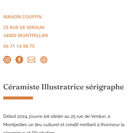
MANON
COUFFIN
25 RUE DE VERDUN
34000
MONTPELLIER
06 71 14 98 75




Céramiste Illustratrice sérigraphe
Début 2024, j’ouvre
iok atelier
au 25 rue de Verdun, à
Montpellier, un lieu culturel et créatif mettant à l’honneur la
céramique et l’illustration.