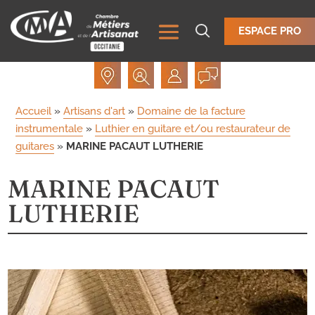
ESPACE PRO
Accueil
»
Artisans d'art
»
Domaine de la facture
instrumentale
»
Luthier en guitare et/ou restaurateur de
guitares
»
MARINE PACAUT LUTHERIE
MARINE PACAUT
LUTHERIE