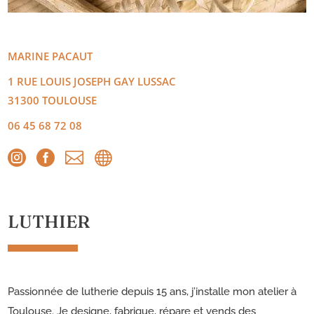
MARINE
PACAUT
1 RUE LOUIS JOSEPH GAY LUSSAC
31300
TOULOUSE
06 45 68 72 08




LUTHIER
Passionnée de lutherie depuis 15 ans, j’installe mon atelier à
Toulouse. Je designe, fabrique, répare et vends des