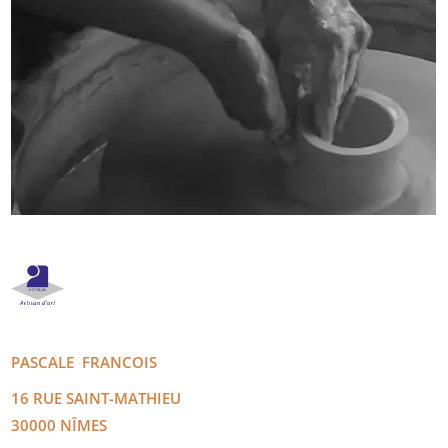
PASCALE
FRANCOIS
16 RUE SAINT-MATHIEU
30000
NÎMES