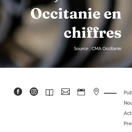
Occitanie en
chiffres
Source : CMA Occitanie





Pub
Nou
Act
Pre