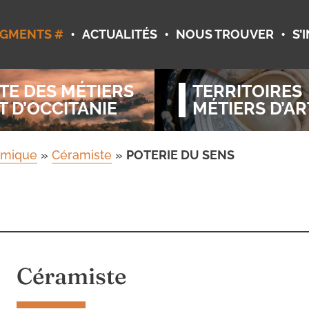
•
•
•
GMENTS #
ACTUALITÉS
NOUS TROUVER
S’
TE DES MÉTIERS
TERRITOIRES
T D’OCCITANIE
MÉTIERS D’AR
amique
»
Céramiste
»
POTERIE DU SENS
S
Céramiste