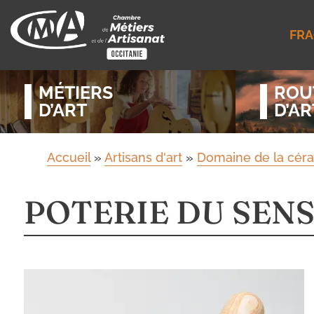
FRA
MÉTIERS
ROU
D’ART
D’AR
Accueil
»
Artisans d'art
»
Domaine de la cér
POTERIE DU SEN