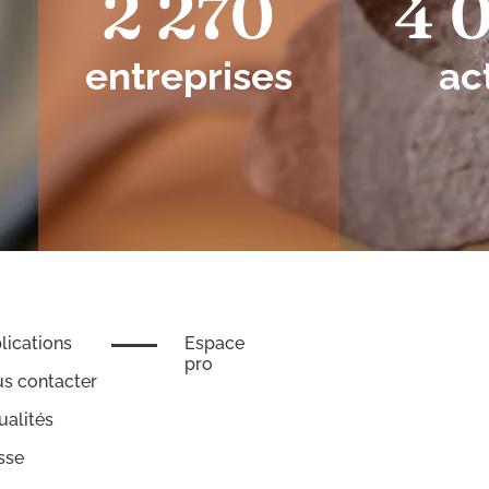
2 270
4 
entreprises
ac
lications
Espace
pro
s contacter
ualités
sse