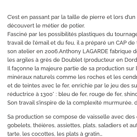
C’est en passant par la taille de pierre et lors 
découvert le métier de potier.
Fasciné par les possibilités plastiques du tournage
travail de l’émail et du feu, il a préparé un CAP d
son atelier en 2006.Anthony LAGARDE fabrique des pi
les argiles à grès de Doublet (producteur en Dor
Il façonne la majeure partie de sa production sur l
minéraux naturels comme les roches et les cendre
et de teintes avec le fer, enrichie par le jeu des
réductrice à 1300° : bleu de fer, rouge de fer, shi
Son travail s’inspire de la complexité murmurée, d
Sa production se compose de vaisselle avec des ob
gobelets, théières, assiettes, plats, saladiers et a
tarte, les cocottes, les plats à gratin…