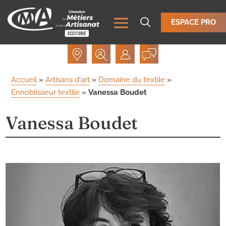
ESPACE PRO
Accueil
»
Artisans d'art
»
Domaine du textile
»
Ennoblisseur textile
»
Vanessa Boudet
Vanessa Boudet