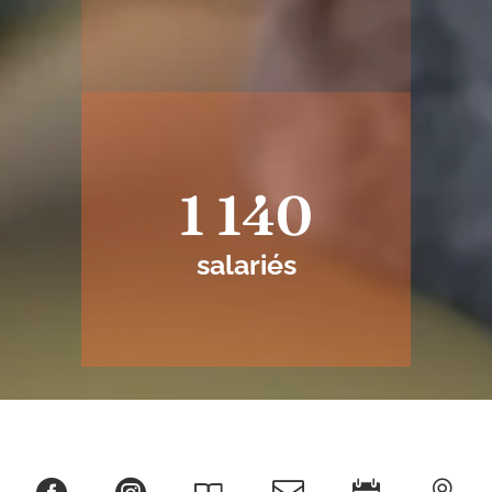
1 140
salariés