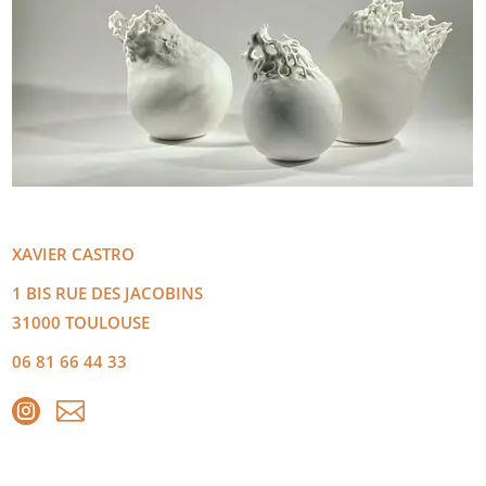
XAVIER
CASTRO
1 BIS RUE DES JACOBINS
31000
TOULOUSE
06 81 66 44 33

