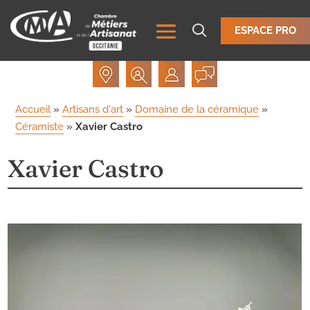
ESPACE PRO
Accueil
»
Artisans d'art
»
Domaine de la céramique
»
Céramiste
»
Xavier Castro
Xavier Castro