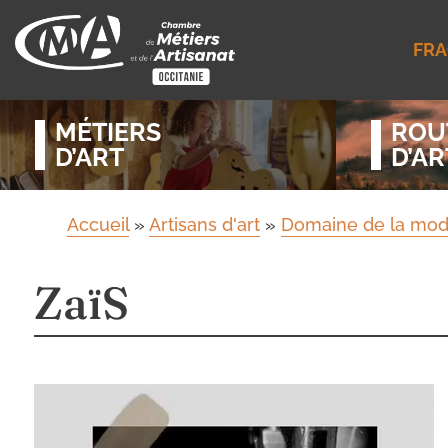
FRA
MÉTIERS
ROU
D’ART
D’AR
Accueil
»
Artisans d'art
»
Domaine de la mod
ZaïS