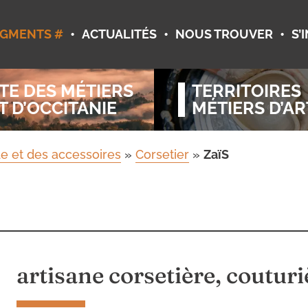
•
•
•
GMENTS #
ACTUALITÉS
NOUS TROUVER
S’
TE DES MÉTIERS
TERRITOIRES
T D’OCCITANIE
MÉTIERS D’AR
e et des accessoires
»
Corsetier
»
ZaïS
artisane corsetière, couturi