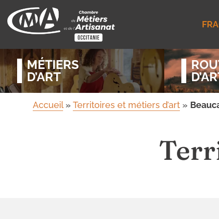
FRA
MÉTIERS
ROU
D’ART
D’AR
Accueil
»
Territoires et métiers d’art
»
Beauca
Terr