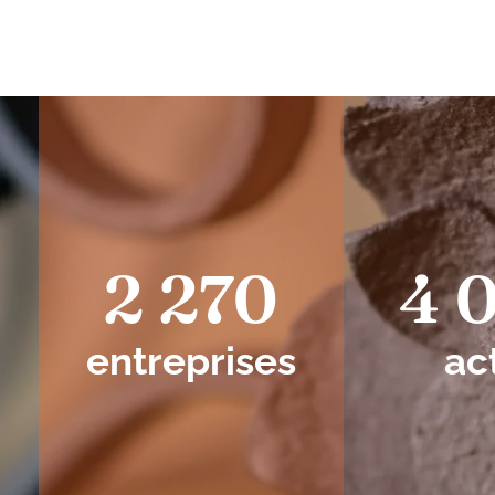
2 270
4 
entreprises
ac