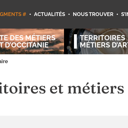
•
•
•
GMENTS #
ACTUALITÉS
NOUS TROUVER
S’
TE DES MÉTIERS
TERRITOIRES
T D’OCCITANIE
MÉTIERS D’AR
ire
itoires et métiers 