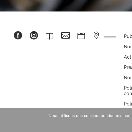





Pub
Nou
Act
Pre
Nou
Pol
con
Pol
coo
Nous utilisons des cookies fonctionnels pour 