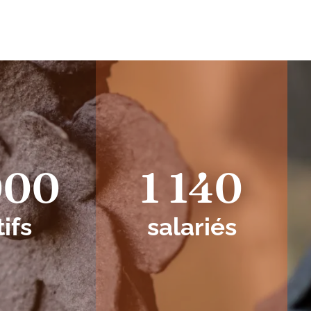
000
1 140
tifs
salariés