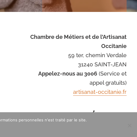
Chambre de Métiers et de l’Artisanat
Occitanie
59 ter, chemin Verdale
31240 SAINT-JEAN
Appelez-nous au 3006
(Service et
appel gratuits)
artisanat-occitanie.fr
Avec le soutien de
mations personnelles n'est traité par le site.
: