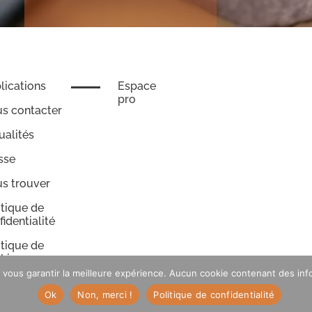
lications
Espace
pro
s contacter
ualités
sse
s trouver
itique de
fidentialité
itique de
kies
vous garantir la meilleure expérience. Aucun cookie contenant des infor
Ok
Non, merci !
Politique de confidentialité