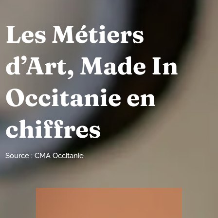
Les Métiers
d’Art, Made In
Occitanie en
chiffres
Source : CMA Occitanie