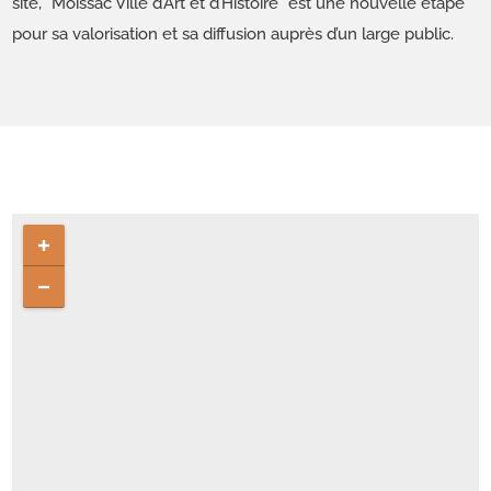
sité, “Moissac Ville d’Art et d’Histoire” est une nou­velle étape
pour sa val­ori­sa­tion et sa dif­fu­sion auprès d’un large public.