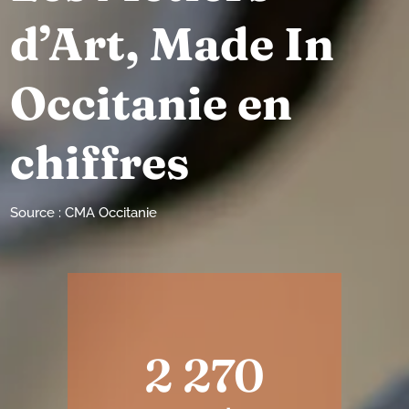
d’Art, Made In
Occitanie en
chiffres
Source : CMA Occitanie
2 270