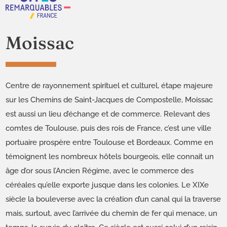
Moissac
Cen­tre de ray­on­nement spir­ituel et cul­turel, étape majeure
sur les Chemins de Saint-Jacques de Com­postelle, Moissac
est aus­si un lieu d’échange et de com­merce. Rel­e­vant des
comtes de Toulouse, puis des rois de France, c’est une ville
por­tu­aire prospère entre Toulouse et Bor­deaux. Comme en
témoignent les nom­breux hôtels bour­geois, elle con­nait un
âge d’or sous l’Ancien Régime, avec le com­merce des
céréales qu’elle exporte jusque dans les colonies. Le XIXe
siè­cle la boule­verse avec la créa­tion d’un canal qui la tra­verse
mais, surtout, avec l’arrivée du chemin de fer qui men­ace, un