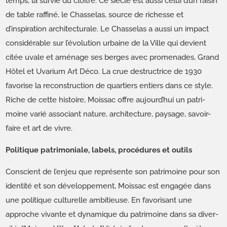
temps, la survie du cloître. Ce siè­cle est aus­si celui d’un raisin
de table raf­finé, le Chas­se­las, source de richesse et
d’inspiration archi­tec­turale. Le Chas­se­las a aus­si un impact
con­sid­érable sur l’évolution urbaine de la Ville qui devient
citée uvale et amé­nage ses berges avec prom­e­nades, Grand
Hôtel et Uvar­i­um Art Déco. La crue destruc­trice de 1930
favorise la recon­struc­tion de quartiers entiers dans ce style.
Riche de cette his­toire, Moissac offre aujourd’hui un pat­ri­
moine var­ié asso­ciant nature, archi­tec­ture, paysage, savoir-
faire et art de vivre.
Politique patrimoniale, labels, procédures et outils
Con­scient de l’enjeu que représente son pat­ri­moine pour son
iden­tité et son développe­ment, Moissac est engagée dans
une poli­tique cul­turelle ambitieuse. En favorisant une
approche vivante et dynamique du pat­ri­moine dans sa diver­