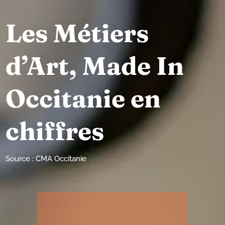
Les Métiers
d’Art, Made In
Occitanie en
chiffres
Source : CMA Occitanie