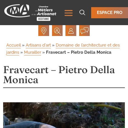
ESPACE PRO
Accueil
»
Artisans d'art
»
Domaine de l’architecture et des
jardins
»
Murailler
»
Fravecart – Pietro Della Monica
Fravecart – Pietro Della
Monica