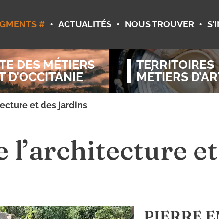
•
•
•
GMENTS #
ACTUALITÉS
NOUS TROUVER
S’
TE DES MÉTIERS
TERRITOIRES
T D’OCCITANIE
MÉTIERS D’AR
ecture et des jardins
l’architecture et
PIERRE E