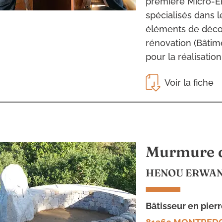
première Micro-E
spécialisés dans l
éléments de décor
rénovation (Bâtim
pour la réalisatio
Voir la fiche
Murmure d
HENOU ERWA
bâtisseur en pier