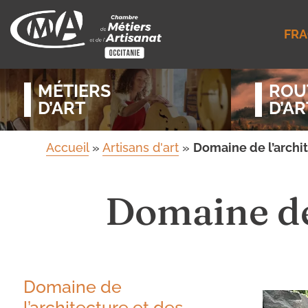
FRA
MÉTIERS
ROU
D’ART
D’AR
Accueil
»
Artisans d'art
»
Domaine de l’archit
Domaine de 
Domaine de
l’architecture et des