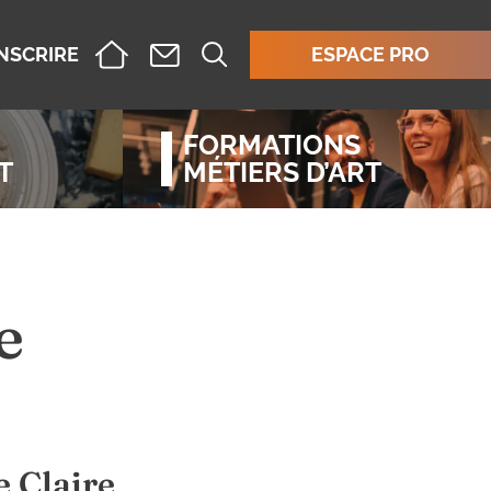
INSCRIRE
ESPACE PRO
FORMATIONS
T
MÉTIERS D’ART
e
e Claire