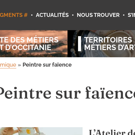
•
•
•
GMENTS #
ACTUALITÉS
NOUS TROUVER
S’
TE DES MÉTIERS
TERRITOIRES
T D’OCCITANIE
MÉTIERS D’AR
amique
»
Peintre sur faïence
Peintre sur faïenc
L’Atelier d