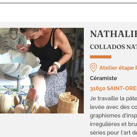
NATHALI
COLLADOS NA
Atelier étape 
céramiste
31650 SAINT-OR
Je travaille la pâ
levée avec des c
graphismes d'inspi
irrégulières et br
séries pour l'art d