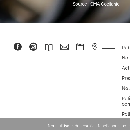
Source : CMA Occitanie





Pub
Nou
Act
Pre
Nou
Pol
con
Pol
coo
Nous utilisons des cookies fonctionnels pour 