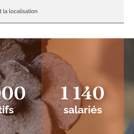
t la localisation
000
1 140
tifs
salariés