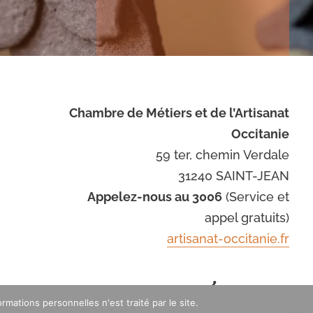
Chambre de Métiers et de l’Artisanat
Occitanie
59 ter, chemin Verdale
31240 SAINT-JEAN
Appelez-nous au 3006
(Service et
appel gratuits)
artisanat-occitanie.fr
Avec le soutien de
mations personnelles n'est traité par le site.