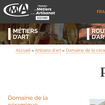
FRA
MÉTIERS
ROU
D’ART
D’AR
Accueil
»
Artisans d'art
»
Domaine de la cér
Domaine de la
céramique