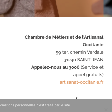
Chambre de Métiers et de l’Artisanat
Occitanie
59 ter, chemin Verdale
31240 SAINT-JEAN
Appelez-nous au 3006
(Service et
appel gratuits)
artisanat-occitanie.fr
Avec le soutien de
mations personnelles n'est traité par le site.
: