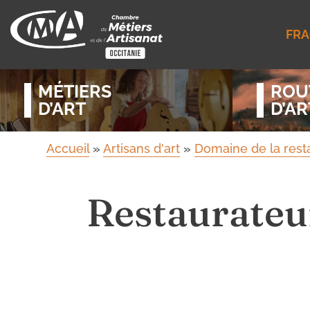
FRA
MÉTIERS
ROU
D’ART
D’AR
Accueil
»
Artisans d'art
»
Domaine de la rest
Restaurateu