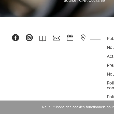
Source : CMA Occitanie





Pub
Nou
Act
Pre
Nou
Pol
con
Pol
coo
Nous utilisons des cookies fonctionnels pour 