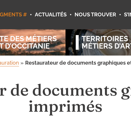
•
•
•
GMENTS #
ACTUALITÉS
NOUS TROUVER
S’
TE DES MÉTIERS
TERRITOIRES
T D’OCCITANIE
MÉTIERS D’AR
auration
»
Restaurateur de documents graphiques e
r de documents g
imprimés