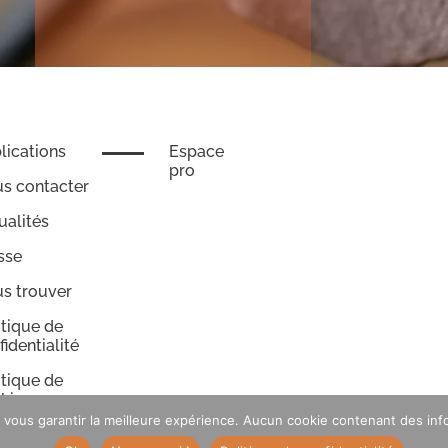
lications
Espace
pro
s contacter
ualités
sse
s trouver
itique de
fidentialité
itique de
kies
vous garantir la meilleure expérience. Aucun cookie contenant des infor