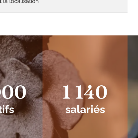
t la localisation
000
1 140
tifs
salariés