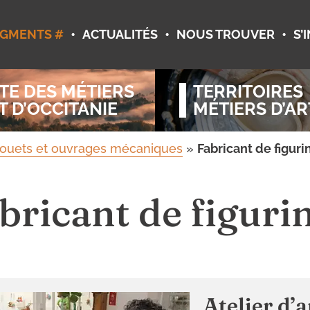
•
•
•
GMENTS #
ACTUALITÉS
NOUS TROUVER
S’
TE DES MÉTIERS
TERRITOIRES
T D’OCCITANIE
MÉTIERS D’AR
jouets et ouvrages mécaniques
»
Fabricant de figuri
bricant de figuri
Atelier d’a