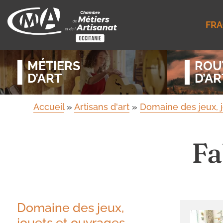
FRA
MÉTIERS
ROU
D’ART
D’AR
Accueil
»
Artisans d'art
»
Domaine des jeux, 
Fa
Domaine des jeux,
jouets et ouvrages