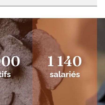
000
1 140
tifs
salariés