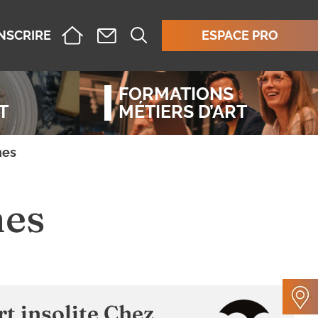
INSCRIRE
ESPACE PRO
FORMATIONS
T
MÉTIERS D’ART
nes
nes
rt insolite Chez