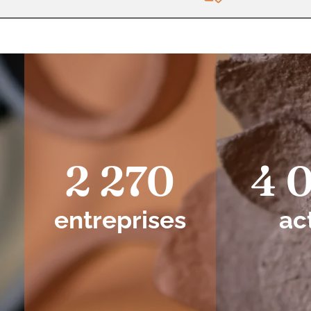
2 270
4 
entreprises
ac