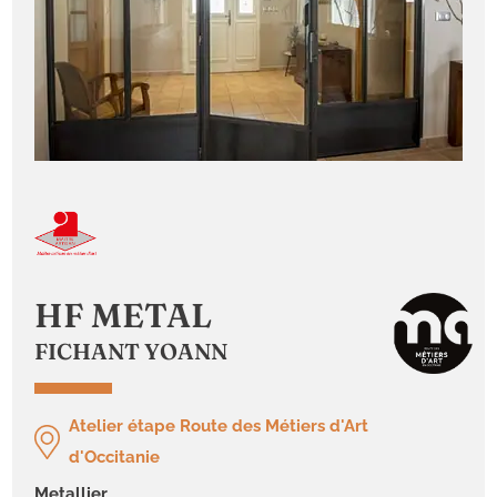
HF METAL
FICHANT YOANN
Atelier étape Route des Métiers d'Art
d'Occitanie
metallier