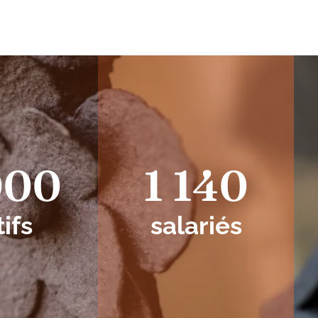
000
1 140
tifs
salariés