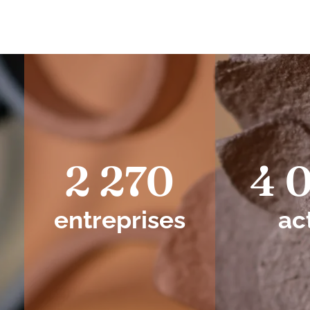
2 270
4 
entreprises
ac