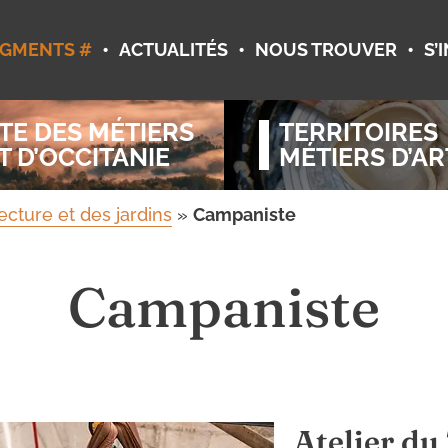
•
•
•
GMENTS #
ACTUALITÉS
NOUS TROUVER
S’
TE DES MÉTIERS
TERRITOIRES
T D’OCCITANIE
MÉTIERS D’AR
ecture et des jardins
»
Campaniste
Campaniste
Atelier d