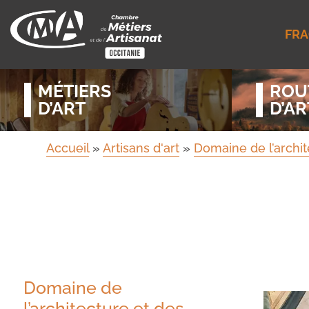
FRA
MÉTIERS
ROU
D’ART
D’AR
Accueil
»
Artisans d'art
»
Domaine de l’archit
Domaine de
l’architecture et des