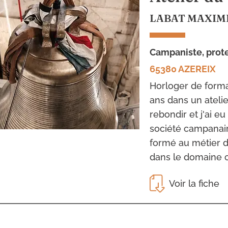
LABAT MAXIM
campaniste, prot
65380 AZEREIX
Horloger de forma
ans dans un atelie
rebondir et j'ai 
société campanair
formé au métier de
dans le domaine c
Voir la fiche