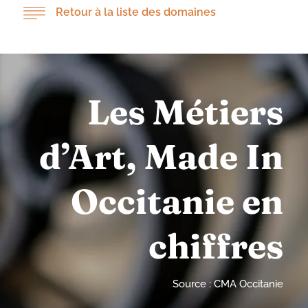
Retour à la liste des domaines
Les Métiers
d’Art, Made In
Occitanie en
chiffres
Source : CMA Occitanie