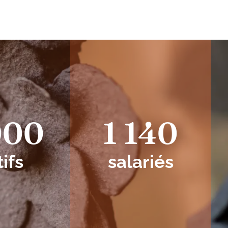
000
1 140
tifs
salariés