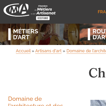
FRA
MÉTIERS
ROU
D’ART
D’AR
Accueil
»
Artisans d'art
»
Domaine de l’archit
Ch
Domaine de
l’architecture et des