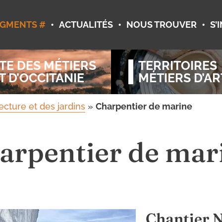
•
•
•
GMENTS #
ACTUALITÉS
NOUS TROUVER
S’
TE DES MÉTIERS
TERRITOIRES
T D’OCCITANIE
MÉTIERS D’AR
ecture et des jardins
»
Charpentier de marine
arpentier de mar
Chantier 