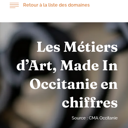
Retour à la liste des domaines
Les Métiers
d’Art, Made In
Occitanie en
chiffres
Source : CMA Occitanie