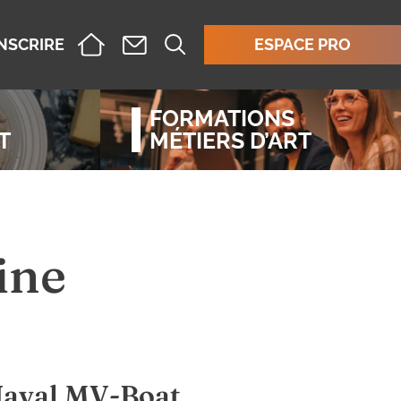
INSCRIRE
ESPACE PRO
FORMATIONS
T
MÉTIERS D’ART
ine
Naval MV-Boat