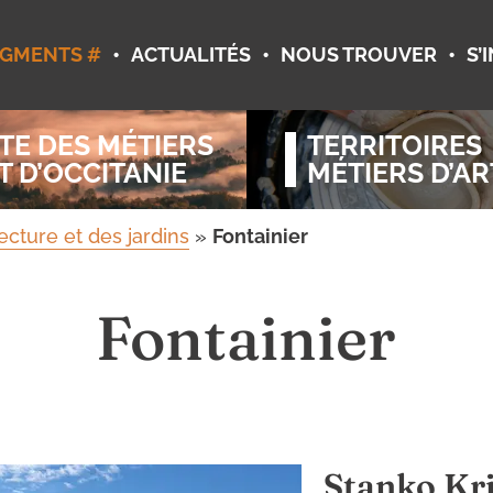
•
•
•
GMENTS #
ACTUALITÉS
NOUS TROUVER
S’
TE DES MÉTIERS
TERRITOIRES
T D’OCCITANIE
MÉTIERS D’AR
ecture et des jardins
»
Fontainier
Fontainier
Stanko Kri