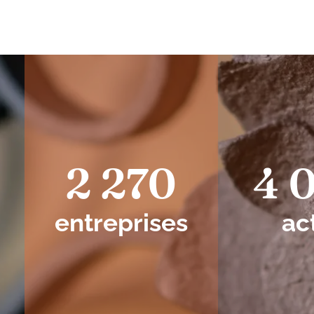
2 270
4 
entreprises
ac