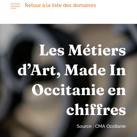
Retour à la liste des domaines
Les Métiers
d’Art, Made In
Occitanie en
chiffres
Source : CMA Occitanie