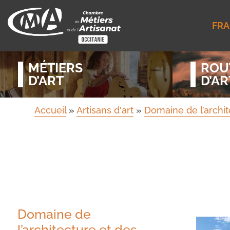
FRA
MÉTIERS
ROU
D’ART
D’AR
Accueil
»
Artisans d'art
»
Domaine de l’archit
Domaine de
l’architecture et des