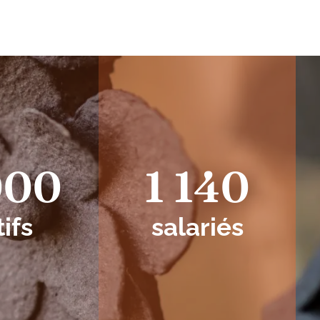
000
1 140
tifs
salariés